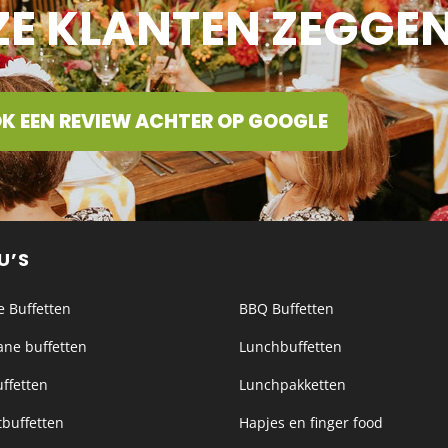
E KLANTEN ZEGGE
K EEN REVIEW ACHTER OP GOOGLE
U’S
e Buffetten
BBQ Buffetten
ane buffetten
Lunchbuffetten
ffetten
Lunchpakketten
buffetten
Hapjes en finger food