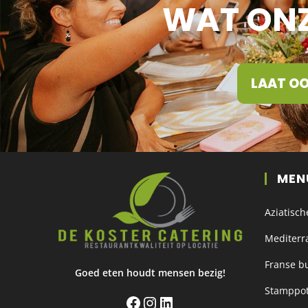
WAT ONZ
LAAT OO
MEN
Aziatisch
Mediterr
Franse bu
Goed eten houdt mensen bezig!
Stamppot